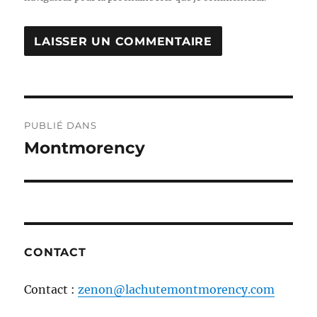
Navigation
PUBLIÉ DANS
de
Montmorency
l'article
CONTACT
Contact :
zenon@lachutemontmorency.com