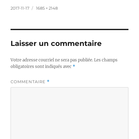
Publié
Taille
2017-11-17
1685 × 2148
le
réelle
Laisser un commentaire
Votre adresse courriel ne sera pas publiée.
Les champs
obligatoires sont indiqués avec
*
COMMENTAIRE
*