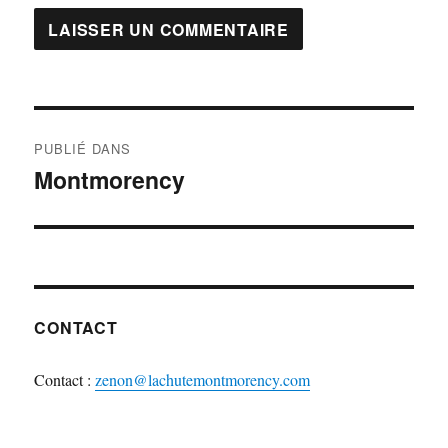
Navigation
PUBLIÉ DANS
de
Montmorency
l'article
CONTACT
Contact :
zenon@lachutemontmorency.com