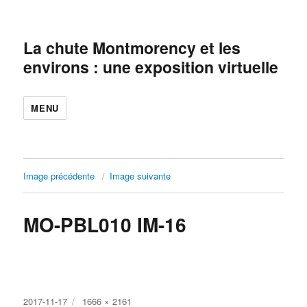
La chute Montmorency et les
environs : une exposition virtuelle
MENU
Image précédente
Image suivante
MO-PBL010 IM-16
Publié
Taille
2017-11-17
1666 × 2161