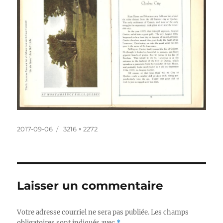
Publié
Taille
2017-09-06
3216 × 2272
le
réelle
Laisser un commentaire
Votre adresse courriel ne sera pas publiée.
Les champs
obligatoires sont indiqués avec
*