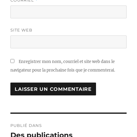
COURRIEL
*
SITE WEB
Enregistrer mon nom, courriel et site web dans le
navigateur pour la prochaine fois que je commenterai.
Navigation
PUBLIÉ DANS
de
Des publications