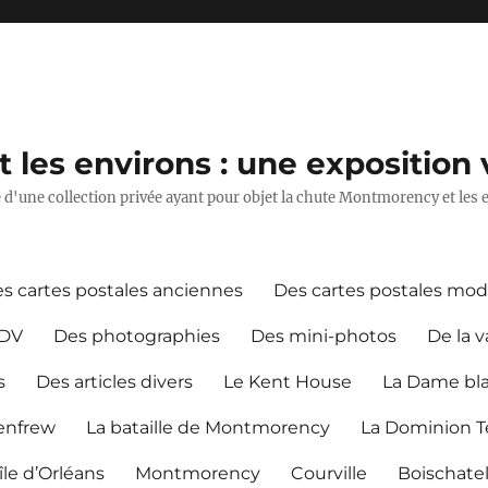
les environs : une exposition v
ie d'une collection privée ayant pour objet la chute Montmorency et les 
s cartes postales anciennes
Des cartes postales mo
CDV
Des photographies
Des mini-photos
De la v
s
Des articles divers
Le Kent House
La Dame bl
Renfrew
La bataille de Montmorency
La Dominion Te
île d’Orléans
Montmorency
Courville
Boischate