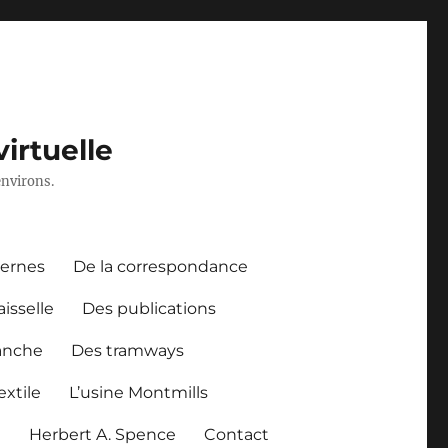
irtuelle
environs.
dernes
De la correspondance
aisselle
Des publications
anche
Des tramways
xtile
L’usine Montmills
l
Herbert A. Spence
Contact