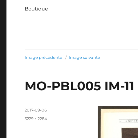
Boutique
Image précédente
Image suivante
MO-PBL005 IM-11
Publié
2017-09-06
le
Taille
3229 × 2284
réelle