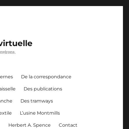
irtuelle
environs.
dernes
De la correspondance
aisselle
Des publications
anche
Des tramways
xtile
L’usine Montmills
l
Herbert A. Spence
Contact