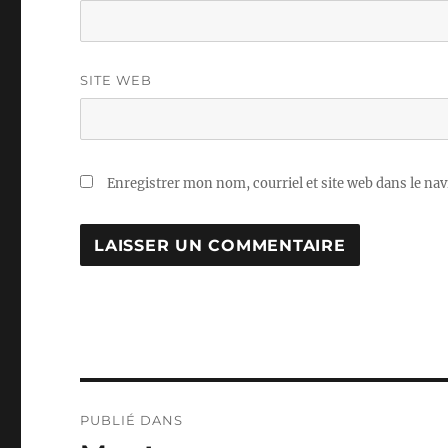
SITE WEB
Enregistrer mon nom, courriel et site web dans le nav
Navigation
PUBLIÉ DANS
de