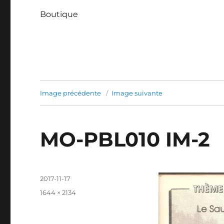
Boutique
Image précédente
Image suivante
MO-PBL010 IM-2
Publié
2017-11-17
le
Taille
1644 × 2134
réelle