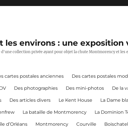
les environs : une exposition v
ie d'une collection privée ayant pour objet la chute Montmorency et les 
s cartes postales anciennes
Des cartes postales mo
CDV
Des photographies
Des mini-photos
De la v
s
Des articles divers
Le Kent House
La Dame bl
Renfrew
La bataille de Montmorency
La Dominion Te
île d’Orléans
Montmorency
Courville
Boischate