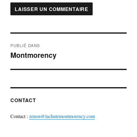
Navigation
PUBLIÉ DANS
de
Montmorency
l'article
CONTACT
Contact :
zenon@lachutemontmorency.com