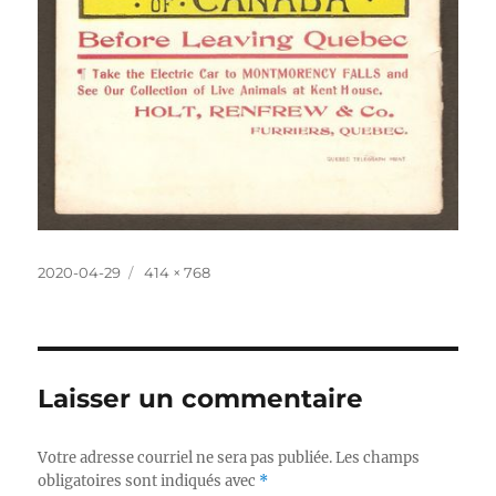
Publié
Taille
2020-04-29
414 × 768
le
réelle
Laisser un commentaire
Votre adresse courriel ne sera pas publiée.
Les champs
obligatoires sont indiqués avec
*