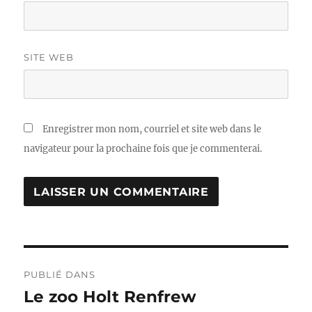
SITE WEB
Enregistrer mon nom, courriel et site web dans le
navigateur pour la prochaine fois que je commenterai.
Navigation
PUBLIÉ DANS
de
Le zoo Holt Renfrew