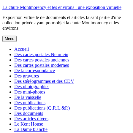
Aller
La chute Montmorency et les environs : une exposition virtuelle
au
Exposition virtuelle de documents et articles faisant partie d'une
contenu
collection privée ayant pour objet la chute Montmorency et les
environs.
Menu
Accueil
Des cartes postales Neurdein
Des cartes postales anciennes
Des cartes postales modernes
De la correspondance
Des gravures
Des stéréogrammes et des CDV
Des photographies
Des mini-photos
De la vaisselle
Des publications
Des publications (Q.R.L.&P.)
Des documents
Des articles divers
Le Kent House
La Dame blanche