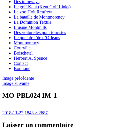
Des tramways
Le golf Kent (Kent Golf Links)
Le zoo Holt Renfrew
La bataille de Montmorency
La Dominion Textile
L’usine Montmills
Des voiturettes pour touristes
Le pont de l’île d’Orléans
Montmorency
Courville
Boischatel
Herbert A. Spence
Contact
Boutique
Image précédente
Image suivante
MO-PBL024 IM-1
Publié
Taille
2018-11-22
1843 × 2687
le
réelle
Laisser un commentaire