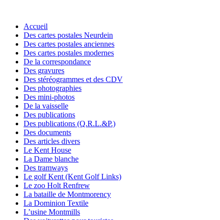
Accueil
Des cartes postales Neurdein
Des cartes postales anciennes
Des cartes postales modernes
De la correspondance
Des gravures
Des stéréogrammes et des CDV
Des photographies
Des mini-photos
De la vaisselle
Des publications
Des publications (Q.R.L.&P.)
Des documents
Des articles divers
Le Kent House
La Dame blanche
Des tramways
Le golf Kent (Kent Golf Links)
Le zoo Holt Renfrew
La bataille de Montmorency
La Dominion Textile
L’usine Montmills