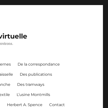
irtuelle
environs.
dernes
De la correspondance
aisselle
Des publications
anche
Des tramways
xtile
L’usine Montmills
l
Herbert A. Spence
Contact