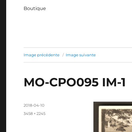
Boutique
Image précédente
Image suivante
MO-CPO095 IM-1
Publié
2018-04-10
le
Taille
3458 × 2245
réelle