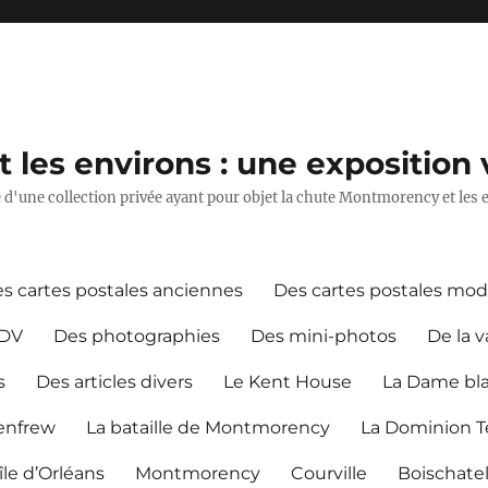
les environs : une exposition v
ie d'une collection privée ayant pour objet la chute Montmorency et les 
s cartes postales anciennes
Des cartes postales mo
CDV
Des photographies
Des mini-photos
De la v
s
Des articles divers
Le Kent House
La Dame bl
Renfrew
La bataille de Montmorency
La Dominion Te
île d’Orléans
Montmorency
Courville
Boischate