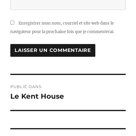
Enregistrer mon nom, courriel et site web dans le
navigateur pour la prochaine fois que je commenterai.
Navigation
PUBLIÉ DANS
de
Le Kent House
l'article