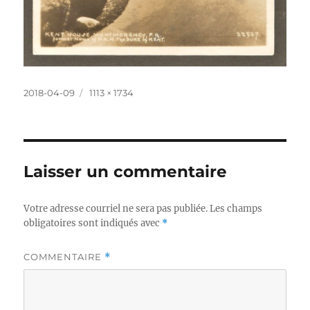
Publié
Taille
2018-04-09
1113 × 1734
le
réelle
Laisser un commentaire
Votre adresse courriel ne sera pas publiée.
Les champs
obligatoires sont indiqués avec
*
COMMENTAIRE
*