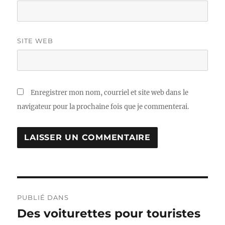
SITE WEB
Enregistrer mon nom, courriel et site web dans le
navigateur pour la prochaine fois que je commenterai.
Navigation
PUBLIÉ DANS
de
Des voiturettes pour touristes