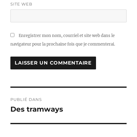
SITE WEB
Enregistrer mon nom, courriel et site web dans le
navigateur pour la prochaine fois que je commenterai.
Navigation
PUBLIÉ DANS
de
Des tramways
l'article