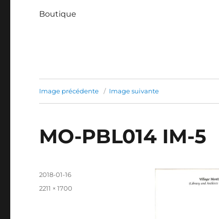
Boutique
Image précédente
Image suivante
MO-PBL014 IM-5
Publié
2018-01-16
le
Taille
2211 × 1700
réelle