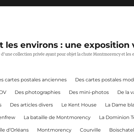
les environs : une exposition v
ie d'une collection privée ayant pour objet la chute Montmorency et les 
s cartes postales anciennes
Des cartes postales mo
CDV
Des photographies
Des mini-photos
De la v
s
Des articles divers
Le Kent House
La Dame bl
Renfrew
La bataille de Montmorency
La Dominion Te
île d’Orléans
Montmorency
Courville
Boischate