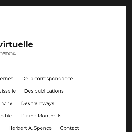
irtuelle
environs.
dernes
De la correspondance
aisselle
Des publications
anche
Des tramways
xtile
L’usine Montmills
l
Herbert A. Spence
Contact