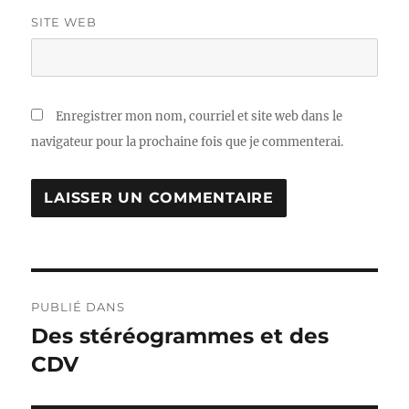
SITE WEB
Enregistrer mon nom, courriel et site web dans le
navigateur pour la prochaine fois que je commenterai.
Navigation
PUBLIÉ DANS
de
Des stéréogrammes et des
CDV
l'article