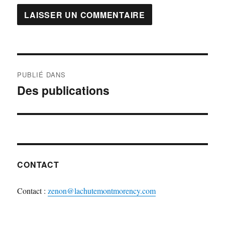
Navigation
PUBLIÉ DANS
de
Des publications
l'article
CONTACT
Contact :
zenon@lachutemontmorency.com