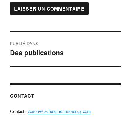
Navigation
PUBLIÉ DANS
de
Des publications
l'article
CONTACT
Contact :
zenon@lachutemontmorency.com