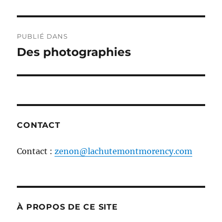
Navigation
PUBLIÉ DANS
de
Des photographies
l'article
CONTACT
Contact :
zenon@lachutemontmorency.com
À PROPOS DE CE SITE