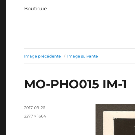
Boutique
Image précédente
Image suivante
MO-PHO015 IM-1
Publié
2017-09-26
le
Taille
2277 × 1664
réelle