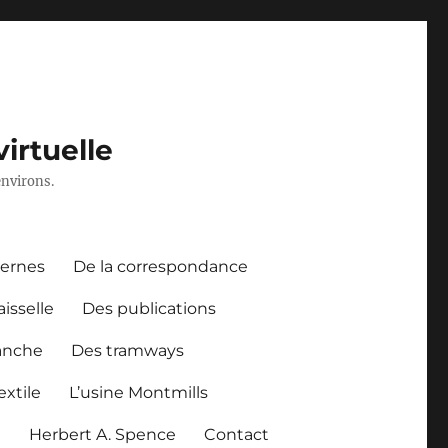
irtuelle
environs.
dernes
De la correspondance
aisselle
Des publications
anche
Des tramways
xtile
L’usine Montmills
l
Herbert A. Spence
Contact