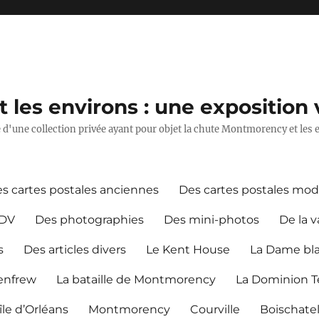
les environs : une exposition v
ie d'une collection privée ayant pour objet la chute Montmorency et les 
s cartes postales anciennes
Des cartes postales mo
CDV
Des photographies
Des mini-photos
De la v
s
Des articles divers
Le Kent House
La Dame bl
Renfrew
La bataille de Montmorency
La Dominion Te
île d’Orléans
Montmorency
Courville
Boischate