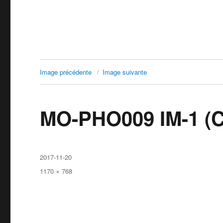
Image précédente
Image suivante
MO-PHO009 IM-1 (C
Publié
2017-11-20
le
Taille
1170 × 768
réelle