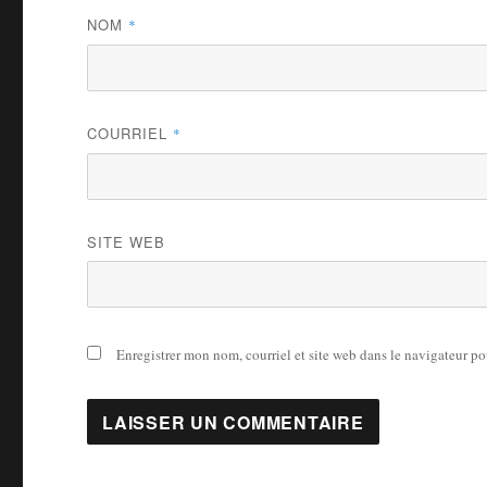
NOM
*
COURRIEL
*
SITE WEB
Enregistrer mon nom, courriel et site web dans le navigateur po