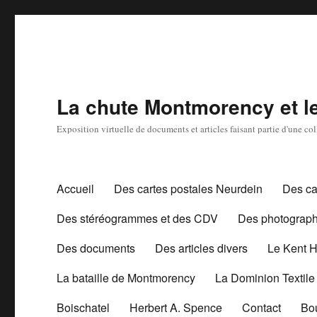
La chute Montmorency et les
Exposition virtuelle de documents et articles faisant partie d'une c
Accueil
Des cartes postales Neurdein
Des ca
Des stéréogrammes et des CDV
Des photograph
Des documents
Des articles divers
Le Kent 
La bataille de Montmorency
La Dominion Textile
Boischatel
Herbert A. Spence
Contact
Bo