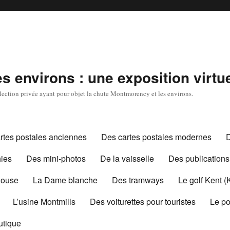
 environs : une exposition virtue
ollection privée ayant pour objet la chute Montmorency et les environs.
rtes postales anciennes
Des cartes postales modernes
ies
Des mini-photos
De la vaisselle
Des publications
House
La Dame blanche
Des tramways
Le golf Kent (
L’usine Montmills
Des voiturettes pour touristes
Le po
utique