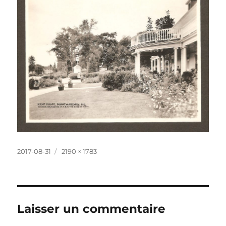
Publié
Taille
2017-08-31
2190 × 1783
le
réelle
Laisser un commentaire