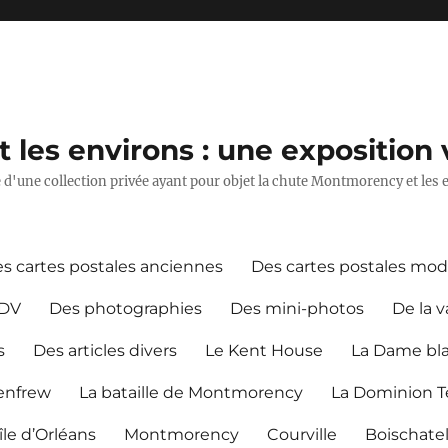
les environs : une exposition v
ie d'une collection privée ayant pour objet la chute Montmorency et les 
s cartes postales anciennes
Des cartes postales mo
CDV
Des photographies
Des mini-photos
De la v
s
Des articles divers
Le Kent House
La Dame bl
Renfrew
La bataille de Montmorency
La Dominion Te
île d’Orléans
Montmorency
Courville
Boischate