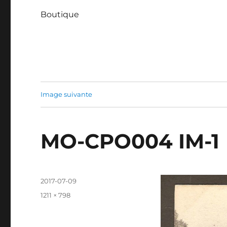
Boutique
Image suivante
MO-CPO004 IM-1
Publié
2017-07-09
le
Taille
1211 × 798
réelle