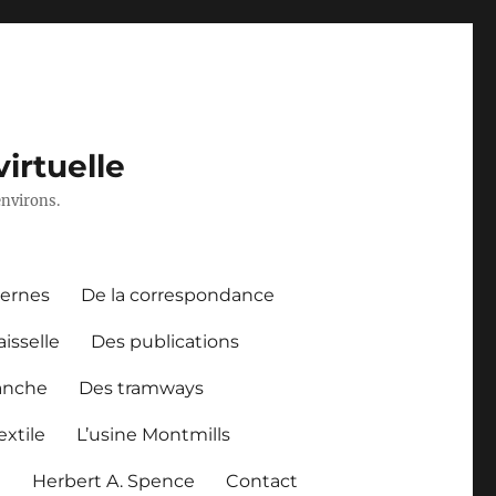
irtuelle
environs.
dernes
De la correspondance
aisselle
Des publications
anche
Des tramways
xtile
L’usine Montmills
l
Herbert A. Spence
Contact