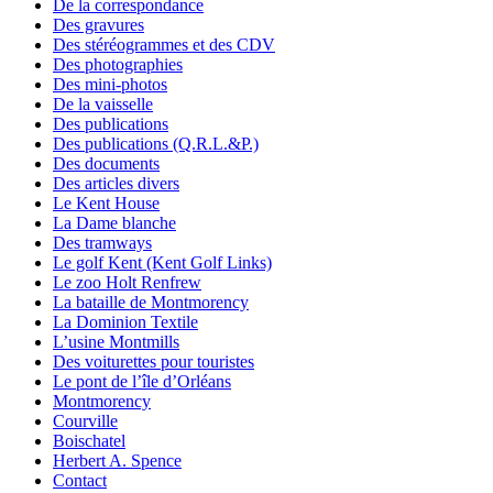
De la correspondance
Des gravures
Des stéréogrammes et des CDV
Des photographies
Des mini-photos
De la vaisselle
Des publications
Des publications (Q.R.L.&P.)
Des documents
Des articles divers
Le Kent House
La Dame blanche
Des tramways
Le golf Kent (Kent Golf Links)
Le zoo Holt Renfrew
La bataille de Montmorency
La Dominion Textile
L’usine Montmills
Des voiturettes pour touristes
Le pont de l’île d’Orléans
Montmorency
Courville
Boischatel
Herbert A. Spence
Contact