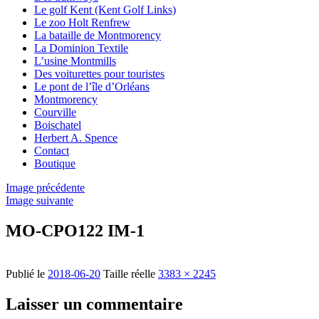
Le golf Kent (Kent Golf Links)
Le zoo Holt Renfrew
La bataille de Montmorency
La Dominion Textile
L’usine Montmills
Des voiturettes pour touristes
Le pont de l’île d’Orléans
Montmorency
Courville
Boischatel
Herbert A. Spence
Contact
Boutique
Image précédente
Image suivante
MO-CPO122 IM-1
Publié le
2018-06-20
Taille réelle
3383 × 2245
Laisser un commentaire