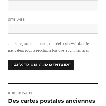
SITE WEB
Enregistrer mon nom, courriel et site web dans le
navigateur pour la prochaine fois que je commenterai.
Navigation
PUBLIÉ DANS
de
Des cartes postales anciennes