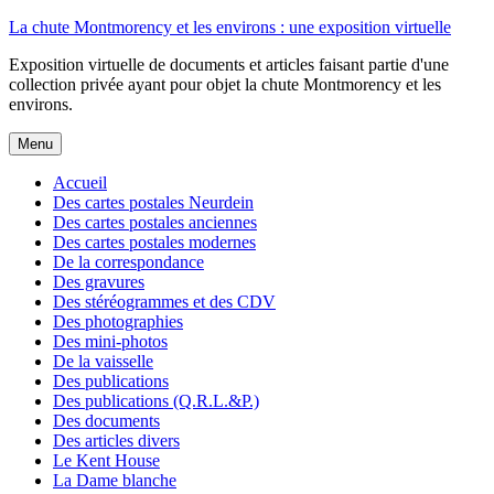
Aller
La chute Montmorency et les environs : une exposition virtuelle
au
Exposition virtuelle de documents et articles faisant partie d'une
contenu
collection privée ayant pour objet la chute Montmorency et les
environs.
Menu
Accueil
Des cartes postales Neurdein
Des cartes postales anciennes
Des cartes postales modernes
De la correspondance
Des gravures
Des stéréogrammes et des CDV
Des photographies
Des mini-photos
De la vaisselle
Des publications
Des publications (Q.R.L.&P.)
Des documents
Des articles divers
Le Kent House
La Dame blanche