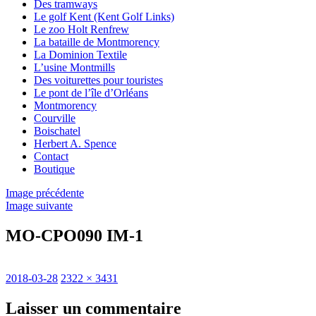
Des tramways
Le golf Kent (Kent Golf Links)
Le zoo Holt Renfrew
La bataille de Montmorency
La Dominion Textile
L’usine Montmills
Des voiturettes pour touristes
Le pont de l’île d’Orléans
Montmorency
Courville
Boischatel
Herbert A. Spence
Contact
Boutique
Image précédente
Image suivante
MO-CPO090 IM-1
Publié
Taille
2018-03-28
2322 × 3431
le
réelle
Laisser un commentaire