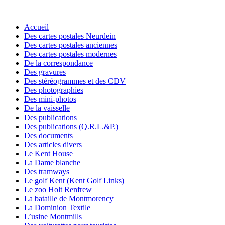
Accueil
Des cartes postales Neurdein
Des cartes postales anciennes
Des cartes postales modernes
De la correspondance
Des gravures
Des stéréogrammes et des CDV
Des photographies
Des mini-photos
De la vaisselle
Des publications
Des publications (Q.R.L.&P.)
Des documents
Des articles divers
Le Kent House
La Dame blanche
Des tramways
Le golf Kent (Kent Golf Links)
Le zoo Holt Renfrew
La bataille de Montmorency
La Dominion Textile
L’usine Montmills