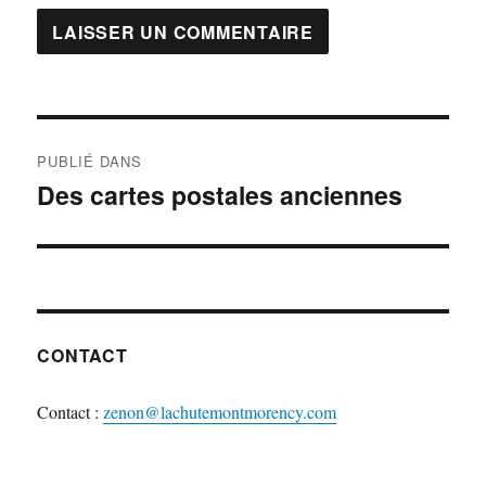
Navigation
PUBLIÉ DANS
de
Des cartes postales anciennes
l'article
CONTACT
Contact :
zenon@lachutemontmorency.com