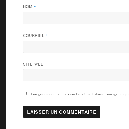
NOM
*
COURRIEL
*
SITE WEB
Enregistrer mon nom, courriel et site web dans le navigateur po