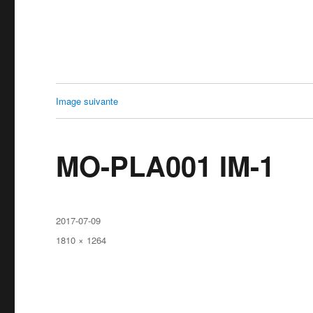
Image suivante
MO-PLA001 IM-1
Publié
2017-07-09
le
Taille
1810 × 1264
réelle