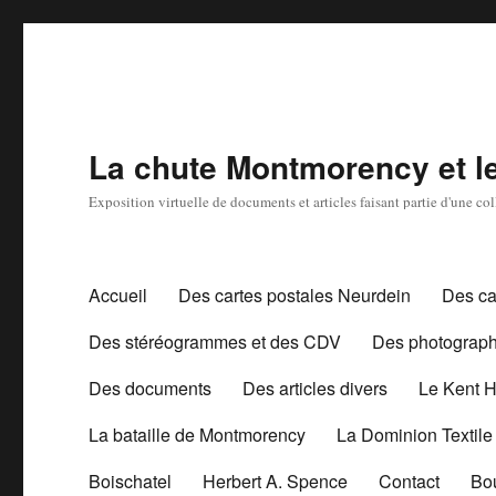
La chute Montmorency et les
Exposition virtuelle de documents et articles faisant partie d'une c
Accueil
Des cartes postales Neurdein
Des ca
Des stéréogrammes et des CDV
Des photograph
Des documents
Des articles divers
Le Kent 
La bataille de Montmorency
La Dominion Textile
Boischatel
Herbert A. Spence
Contact
Bo