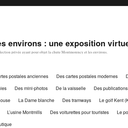
 environs : une exposition virtue
ollection privée ayant pour objet la chute Montmorency et les environs.
rtes postales anciennes
Des cartes postales modernes
ies
Des mini-photos
De la vaisselle
Des publications
House
La Dame blanche
Des tramways
Le golf Kent (
L’usine Montmills
Des voiturettes pour touristes
Le po
utique