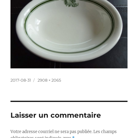
Publié
Taille
2017-08-31
2908 × 2065
le
réelle
Laisser un commentaire
Votre adresse courriel ne sera pas publiée.
Les champs