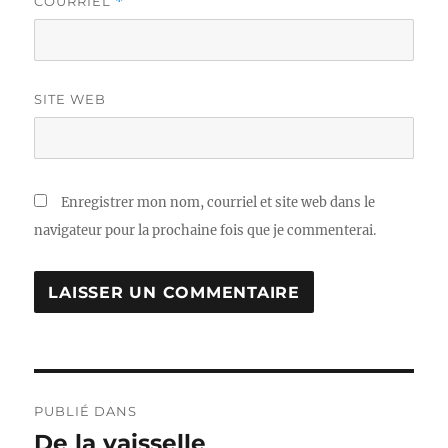
COURRIEL
*
SITE WEB
Enregistrer mon nom, courriel et site web dans le
navigateur pour la prochaine fois que je commenterai.
Navigation
PUBLIÉ DANS
de
De la vaisselle