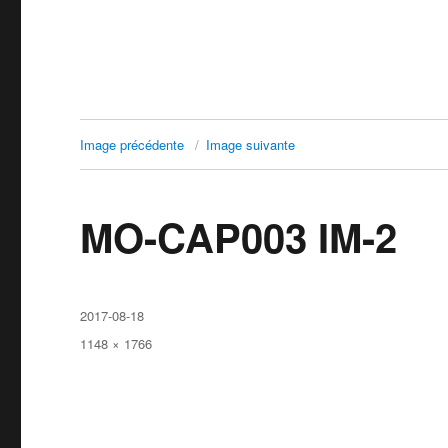
Image précédente
Image suivante
MO-CAP003 IM-2
Publié
2017-08-18
le
Taille
1148 × 1766
réelle