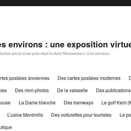
 environs : une exposition virtue
ollection privée ayant pour objet la chute Montmorency et les environs.
rtes postales anciennes
Des cartes postales modernes
ies
Des mini-photos
De la vaisselle
Des publications
House
La Dame blanche
Des tramways
Le golf Kent (
L’usine Montmills
Des voiturettes pour touristes
Le po
utique