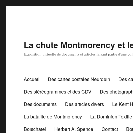
La chute Montmorency et les
Exposition virtuelle de documents et articles faisant partie d'une c
Accueil
Des cartes postales Neurdein
Des ca
Des stéréogrammes et des CDV
Des photograph
Des documents
Des articles divers
Le Kent 
La bataille de Montmorency
La Dominion Textile
Boischatel
Herbert A. Spence
Contact
Bo