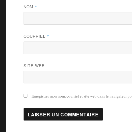
NOM
*
COURRIEL
*
SITE WEB
Enregistrer mon nom, courriel et site web dans le navigateur po