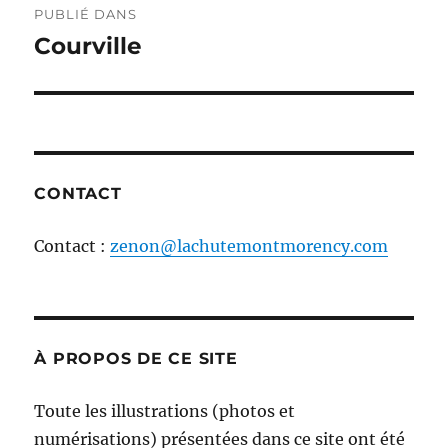
PUBLIÉ DANS
de
Courville
l'article
CONTACT
Contact :
zenon@lachutemontmorency.com
À PROPOS DE CE SITE
Toute les illustrations (photos et
numérisations) présentées dans ce site ont été