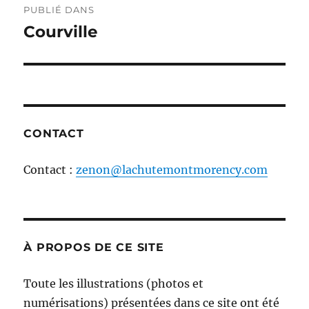
PUBLIÉ DANS
de
Courville
l'article
CONTACT
Contact :
zenon@lachutemontmorency.com
À PROPOS DE CE SITE
Toute les illustrations (photos et
numérisations) présentées dans ce site ont été