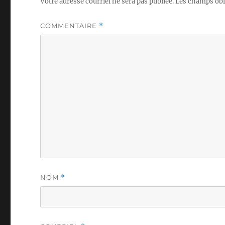
Votre adresse courriel ne sera pas publiée.
Les champs obl
COMMENTAIRE
*
NOM
*