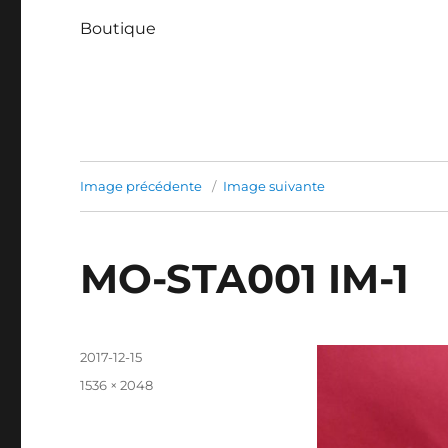
Boutique
Image précédente
Image suivante
MO-STA001 IM-1
Publié
2017-12-15
le
Taille
1536 × 2048
réelle