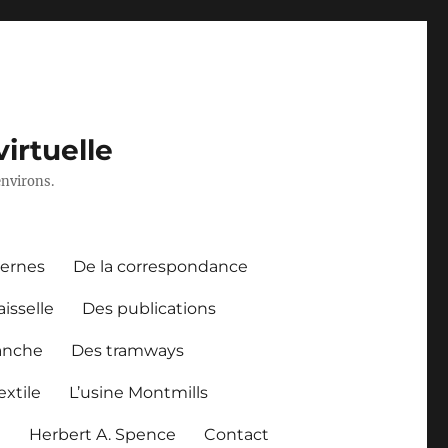
irtuelle
environs.
dernes
De la correspondance
aisselle
Des publications
anche
Des tramways
xtile
L’usine Montmills
l
Herbert A. Spence
Contact