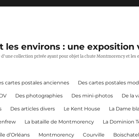
les environs : une exposition v
ie d'une collection privée ayant pour objet la chute Montmorency et les 
s cartes postales anciennes
Des cartes postales mo
CDV
Des photographies
Des mini-photos
De la v
s
Des articles divers
Le Kent House
La Dame bl
Renfrew
La bataille de Montmorency
La Dominion Te
île d’Orléans
Montmorency
Courville
Boischate