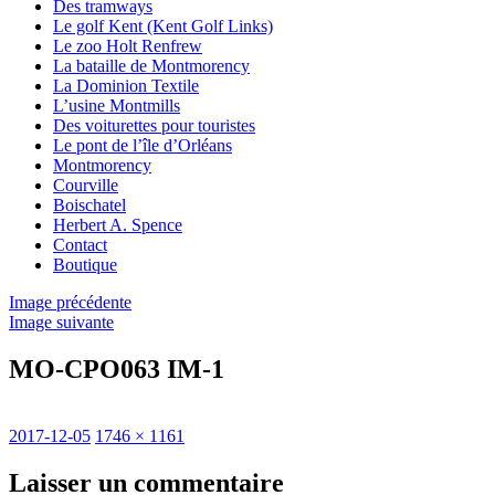
Des tramways
Le golf Kent (Kent Golf Links)
Le zoo Holt Renfrew
La bataille de Montmorency
La Dominion Textile
L’usine Montmills
Des voiturettes pour touristes
Le pont de l’île d’Orléans
Montmorency
Courville
Boischatel
Herbert A. Spence
Contact
Boutique
Image précédente
Image suivante
MO-CPO063 IM-1
Publié
Taille
2017-12-05
1746 × 1161
le
réelle
Laisser un commentaire