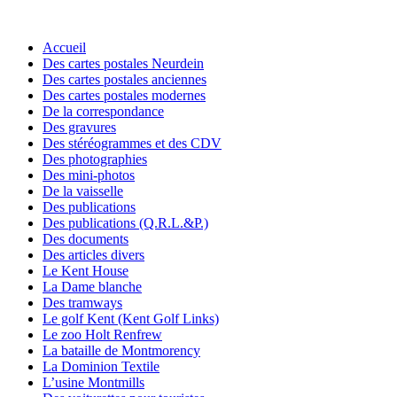
Accueil
Des cartes postales Neurdein
Des cartes postales anciennes
Des cartes postales modernes
De la correspondance
Des gravures
Des stéréogrammes et des CDV
Des photographies
Des mini-photos
De la vaisselle
Des publications
Des publications (Q.R.L.&P.)
Des documents
Des articles divers
Le Kent House
La Dame blanche
Des tramways
Le golf Kent (Kent Golf Links)
Le zoo Holt Renfrew
La bataille de Montmorency
La Dominion Textile
L’usine Montmills