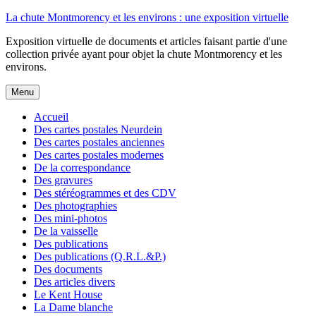
Aller
La chute Montmorency et les environs : une exposition virtuelle
au
Exposition virtuelle de documents et articles faisant partie d'une
contenu
collection privée ayant pour objet la chute Montmorency et les
environs.
Menu
Accueil
Des cartes postales Neurdein
Des cartes postales anciennes
Des cartes postales modernes
De la correspondance
Des gravures
Des stéréogrammes et des CDV
Des photographies
Des mini-photos
De la vaisselle
Des publications
Des publications (Q.R.L.&P.)
Des documents
Des articles divers
Le Kent House
La Dame blanche