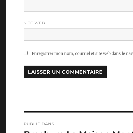
SITE WEB
Enregistrer mon nom, courriel et site web dans le nav
Navigation
PUBLIÉ DANS
de