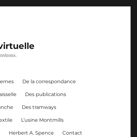
irtuelle
environs.
dernes
De la correspondance
aisselle
Des publications
anche
Des tramways
xtile
L’usine Montmills
l
Herbert A. Spence
Contact