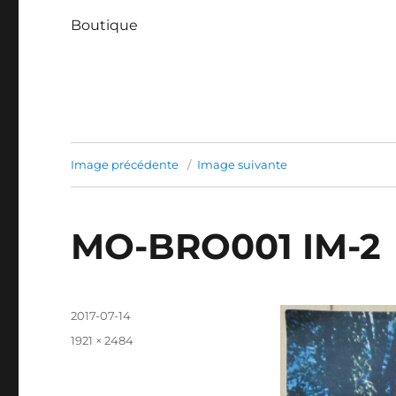
Boutique
Image précédente
Image suivante
MO-BRO001 IM-2
Publié
2017-07-14
le
Taille
1921 × 2484
réelle