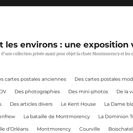
les environs : une exposition v
ie d'une collection privée ayant pour objet la chute Montmorency et les 
s cartes postales anciennes
Des cartes postales mo
CDV
Des photographies
Des mini-photos
De la v
s
Des articles divers
Le Kent House
La Dame bl
Renfrew
La bataille de Montmorency
La Dominion Te
île d’Orléans
Montmorency
Courville
Boischate